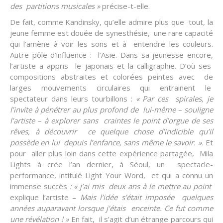
des partitions
musicales »
précise-t-elle.
De fait, comme Kandinsky, qu’elle admire plus que tout, la
jeune femme est douée de synesthésie, une rare capacité
qui l’amène à voir les sons et à entendre les couleurs.
Autre pôle d’influence : l’Asie. Dans sa jeunesse encore,
l’artiste a appris le japonais et la calligraphie. D’où ses
compositions abstraites et colorées peintes avec de
larges mouvements circulaires qui entrainent le
spectateur dans leurs tourbillons :
«
Par ces spirales, je
l’invite
à
pénétrer au plus profond de lui-même – souligne
l’artiste –
à
explorer sans
craintes
le point d’orgue de
ses
rêves,
à
découvrir
ce
quelque
chose
d’indicible qu’il
possède
en lui depuis l’enfance,
sans
même le savoir. »
.
Et
pour aller plus loin dans cette expérience partagée, Mila
Lights à crée l’an dernier, à Séoul, un spectacle-
performance, intitulé Light Your Word, et qui a connu un
immense succès
: «
j’ai mis deux ans
à
le
mettre au
point
explique l’artiste –
Mais l’idée s’était imposée quelques
années auparavant lorsque j’étais enceinte. Ce fut comme
une
révélation
! »
En fait, il s’agit d’un étrange parcours qui