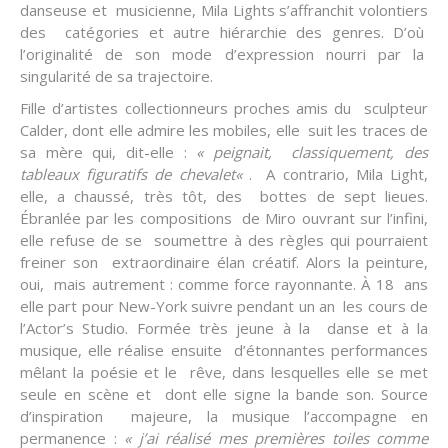
danseuse et musicienne, Mila Lights s’affranchit volontiers
des catégories et autre hiérarchie des genres. D’où
l’originalité de son mode d’expression nourri par la
singularité de sa trajectoire.
Fille d’artistes collectionneurs proches amis du sculpteur
Calder, dont elle admire les mobiles, elle suit les traces de
sa mère qui, dit-elle :
«
peignait, classiquement, des
tableaux figuratifs de chevalet
«
. A contrario, Mila Light,
elle, a chaussé, très tôt, des bottes de sept lieues.
Ébranlée par les compositions de Miro ouvrant sur l’infini,
elle refuse de se soumettre à des règles qui pourraient
freiner son extraordinaire élan créatif. Alors la peinture,
oui, mais autrement : comme force rayonnante. À 18 ans
elle part pour New-York suivre pendant un an les cours de
l’Actor’s Studio. Formée très jeune à la danse et à la
musique, elle réalise ensuite d’étonnantes performances
mêlant la poésie et le rêve, dans lesquelles elle se met
seule en scène et dont elle signe la bande son. Source
d’inspiration majeure, la musique l’accompagne en
permanence :
«
j’ai réalisé
mes
premières toiles
comme