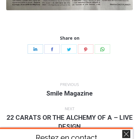
Share on
Share
Share
Share
Share
Share
on
on
on
on
on
LinkedIn
Facebook
Twitter
Pinterest
WhatsApp
Post
PREVIOUS
navigation
Smile Magazine
Previous
post:
NEXT
22 CARATS OR THE ALCHEMY OF A – LIVE
Next
DESIGN
post:
Restez en contact