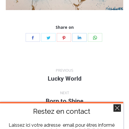
Share on
Share
Share
Share
Share
Share
on
on
on
on
on
Facebook
Twitter
Pinterest
LinkedIn
WhatsApp
Navigation
PREVIOUS
de
Lucky World
Onglet
précédent
commentaire
NEXT
Born to Shine
Projets
similaires
Restez en contact
Laissez ici votre adresse email pour êtres informé