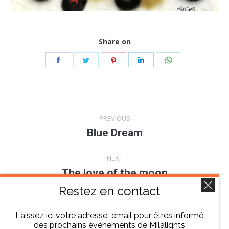
Share on
Share
Share
Share
Share
Share
on
on
on
on
on
Facebook
Twitter
Pinterest
LinkedIn
WhatsApp
Navigation
PREVIOUS
de
Blue Dream
Onglet
précédent
commentaire
NEXT
The love of the moon
Projets
similaires
Restez en contact
Laissez ici votre adresse email pour êtres informé
des prochains événements de Milalights