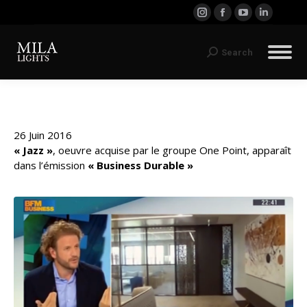
Instagram
Facebook
YouTube
LinkedI
page
page
page
page
opens
opens
opens
opens
Search:
Search
in
in
in
in
new
new
new
new
window
window
window
window
26 Juin 2016
« Jazz »
, oeuvre acquise par le groupe One Point, apparaît
dans l’émission
« Business Durable »