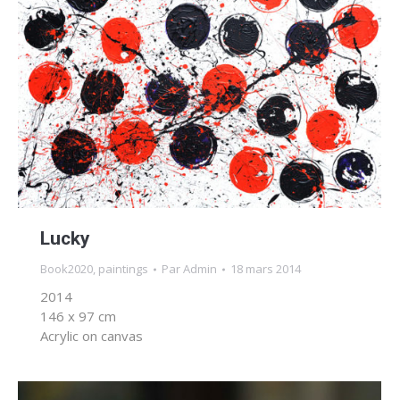
Lucky
Book2020
,
paintings
Par
Admin
18 mars 2014
2014
146 x 97 cm
Acrylic on canvas