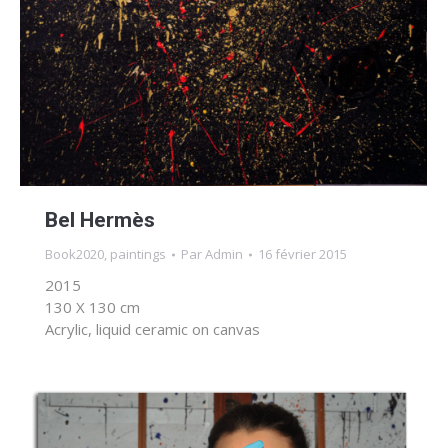
Bel Hermès
Book2020
,
paintings
Par
Admin
16 février 2015
2015
130 X 130 cm
Acrylic, liquid ceramic on canvas