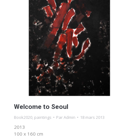
Welcome to Seoul
Book2020
,
paintings
Par
Admin
18 mars 2013
2013
100 x 160 cm