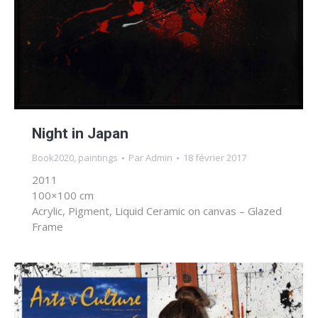
Night in Japan
Book2020
,
paintings
Par
Admin
18 février 2017
2011
100×100 cm
Acrylic, Pigment, Liquid Ceramic on canvas – Glazed
Frame