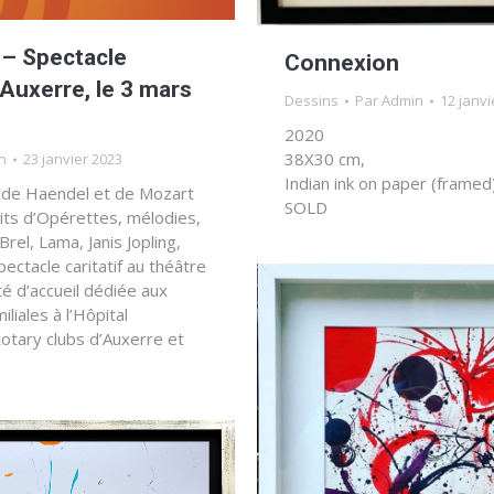
 – Spectacle
Connexion
d’Auxerre, le 3 mars
Dessins
Par
Admin
12 janvi
2020
38X30 cm,
n
23 janvier 2023
Indian ink on paper (framed
s de Haendel et de Mozart
SOLD
aits d’Opérettes, mélodies,
el, Lama, Janis Jopling,
pectacle caritatif au théâtre
é d’accueil dédiée aux
liales à l’Hôpital
Rotary clubs d’Auxerre et