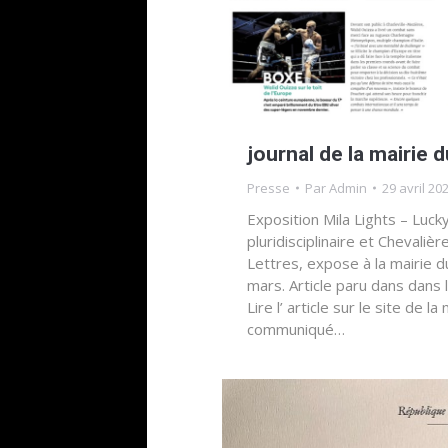
journal de la mairie d
Presse
Par
Admin
29 avril 20
Exposition Mila Lights – Luck
pluridisciplinaire et Chevaliè
Lettres, expose à la mairie d
mars. Article paru dans dans 
Lire l’ article sur le site de la
communiqué…