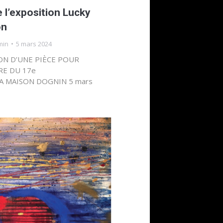
e l’exposition Lucky
on
min
5 mars 2024
ION D’UNE PIÈCE POUR
RE DU 17e
A MAISON DOGNIN 5 mars