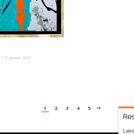
12 janvier 2023
1
2
3
4
5
Res
Laiss