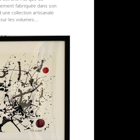
rement fabriquée dans son
d une collection artisanale
sur les volumes.…