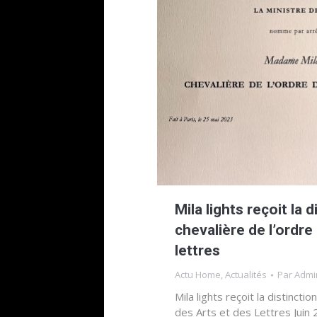
Mila lights reçoit la 
chevalière de l’ordre
lettres
Actu Home
,
Actualités
Par
Admi
Mila lights reçoit la distincti
des Arts et des Lettres Jui