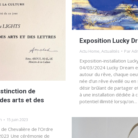
Exposition Lucky D
Actu Home
,
Actualités
Par
Ad
Exposition-installation Lu
04/03/2024 Lucky Dream est
autour du rêve, chaque oe
née d’un rêve éveillé ou en 
désir brûlant de partager e
distinction de
à une installation dédiée à 
 des arts et des
potentiel illimité lorsqu’on…
n
15 juin 2023
on de Chevalière de l’Ordre
n 2023 Une cérémonie de