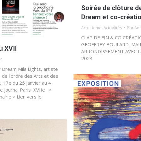
Soirée de clôture d
Dream et co-créati
Actu Home
,
Actualités
Par
Ad
CLAP DE FIN & CO CRÉAT
GEOFFREY BOULARD, MAI
u XVII
ARRONDISSEMENT AVEC L
2024
24
y Dream Mila Lights, artiste
re de l’ordre des Arts et des
u 17e du 25 janvier au 4
le journal Paris XVIIe >
 mairie > Lien vers le