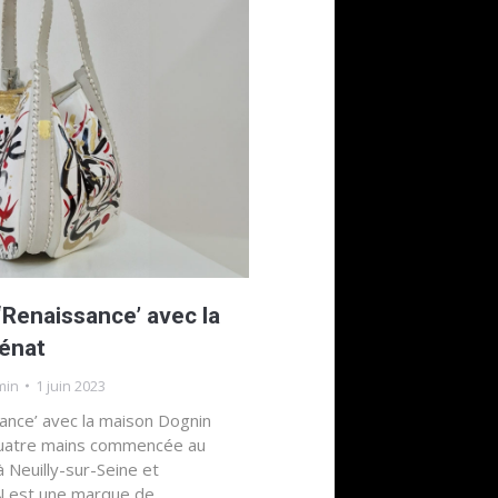
‘Renaissance’ avec la
énat
min
1 juin 2023
ance’ avec la maison Dognin
quatre mains commencée au
 à Neuilly-sur-Seine et
N est une marque de