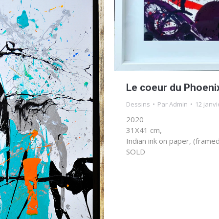
Le coeur du Phoeni
Dessins
Par
Admin
12 janvi
2020
31X41 cm,
Indian ink on paper, (frame
SOLD