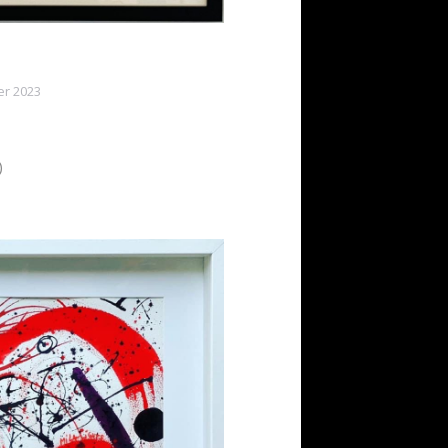
er 2023
)