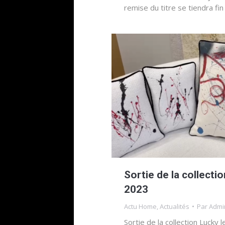
remise du titre se tiendra fin
Sortie de la collectio
2023
Actu Home
,
Actualités
Par
Admi
Sortie de la collection Lucky 