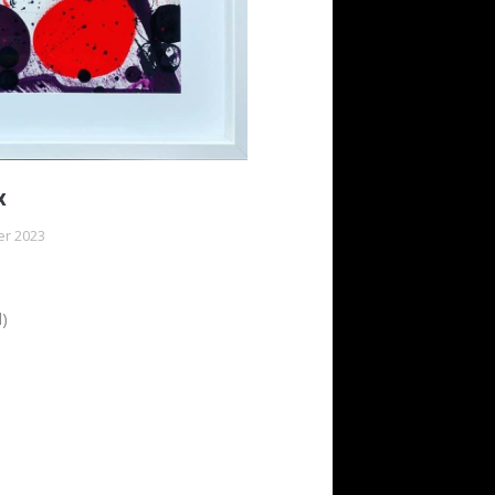
x
er 2023
d)