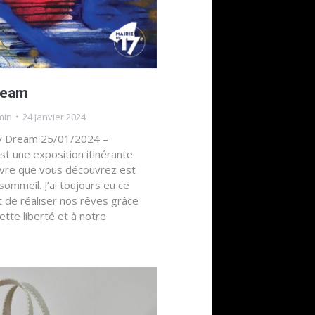
ream
min
24 janvier 2024
cky Dream 25/01/2024 –
 une exposition itinérante
uvre que vous découvrez est
sommeil. J’ai toujours eu ce
t de réaliser nos rêves grâce
cette liberté et à notre