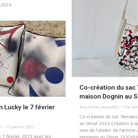
 2024.
Co-création du sac 
maison Dognin au S
n Lucky le 7 février
Actu Home
,
Actualités
Par
Ad
Co-création du sac ‘Renaiss
au Sénat 2023 Création à 
n
23 janvier 2023
sein de l’atelier de l’artiste
le 7 février 2023 avec les
terminée au Sénat. DOGNI