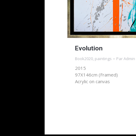
Evolution
Book2020
,
paintings
Par
Admin
2015
97X146cm (Framed)
Acrylic on canvas