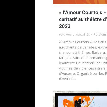
« l’Amour Courtois »
caritatif au théâtre 
2023
Actu Home
,
Actualités
Par
Admi
« l’Amour Courtois » Des air
aux chants de variétés, extr
chansons à thèmes Barbara, Br
Mila, extraits de Starmania. S
d’Auxerre Pour créer une unit
victimes de violences intrafami
d’Auxerre. Organisé par les 
d’Avallon…