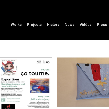
orks
Projects
History
News
Vidéos
Press
Conta
Works
Projects
History
News
Vidéos
Press